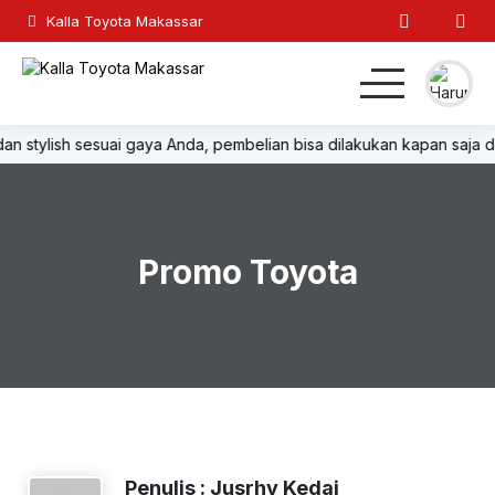
Kalla Toyota Makassar
, dan stylish sesuai gaya Anda, pembelian bisa dilakukan kapan saja
Home
MPV
Promo Toyota
Hatchback
SUV
Sedan
Lainnya
Penulis : Jusrhy Kedai
Kontak