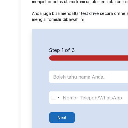
menjadi prioritas utama kami untuk menciptakan k
Anda juga bisa mendaftar
test drive
secara online 
mengisi formulir dibawah ini
:
Step
1
of 3
N
a
m
a
*
K
o
n
t
a
Next
k
*