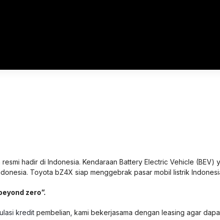
h resmi hadir di Indonesia. Kendaraan Batte
r
y Electric Vehicle (BEV)
 Indonesia. Toyota bZ4X siap menggebrak pasar mobil listrik Indones
eyond zero”.
ulasi kredit
pembelian
,
kami bekerjasama dengan leasing agar dapa