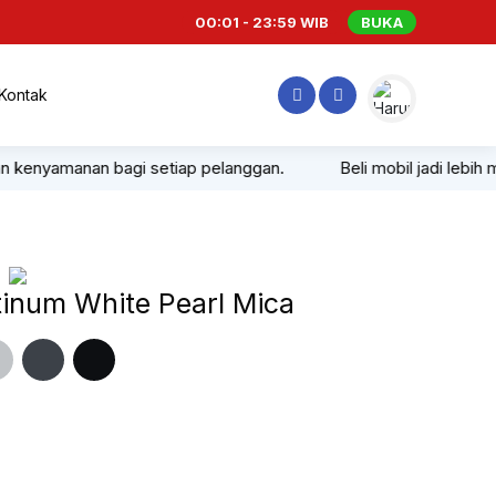
00:01 - 23:59 WIB
BUKA
Kontak
n bagi setiap pelanggan.
Beli mobil jadi lebih mudah, nyam
tinum White Pearl Mica