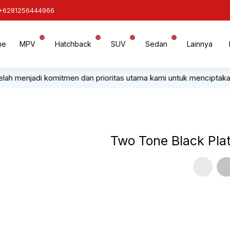
+6281256444966
me
MPV
Hatchback
SUV
Sedan
Lainnya
di komitmen dan prioritas utama kami untuk menciptakan kenyamana
Two Tone Black Pla