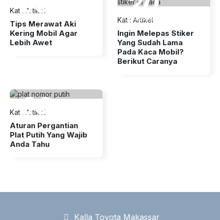
20
20
Kat
:
Artikel
Feb 2017
Kat
:
Feb 2017
Artikel
Tips Merawat Aki
Kering Mobil Agar
Ingin Melepas Stiker
Lebih Awet
Yang Sudah Lama
Pada Kaca Mobil?
Berikut Caranya
20
Kat
:
Artikel
Feb 2017
Aturan Pergantian
Plat Putih Yang Wajib
Anda Tahu
Kalla Toyota Makassar