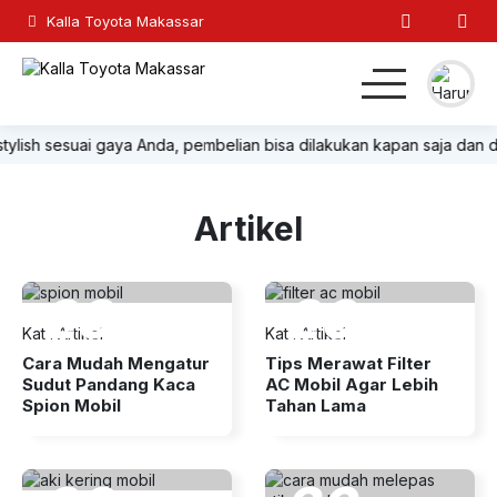
Kalla Toyota Makassar
n stylish sesuai gaya Anda, pembelian bisa dilakukan kapan saja dan
Home
MPV
Hatchback
SUV
Sedan
Lainnya
Artikel
Kontak
23
20
Kat
:
Artikel
Kat
:
Artikel
Nov 2022
Feb 2017
Cara Mudah Mengatur
Tips Merawat Filter
Sudut Pandang Kaca
AC Mobil Agar Lebih
Spion Mobil
Tahan Lama