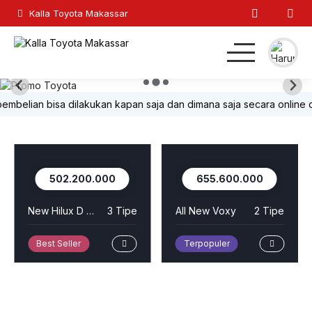
Kalla Toyota Makassar
Home
elian bisa dilakukan kapan saja dan dimana saja secara online di Of
MPV
Hatchback
655.600.000
263.900.000
SUV
e
All New Voxy
2 Tipe
All New Avanza
4 Tipe
Sedan
Terpopuler
Best Seller
Lainnya
Kontak