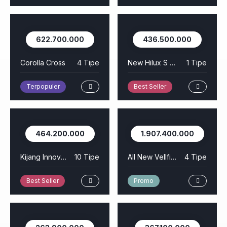
622.700.000
436.500.000
Corolla Cross
4 Tipe
New Hilux S Cab
1 Tipe
Terpopuler
Best Seller
464.200.000
1.907.400.000
Kijang Innova Zenix
10 Tipe
All New Vellfire HEV
4 Tipe
Best Seller
Promo